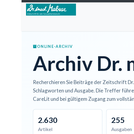
Zum Inhalt springen
Home
Über die Zeitschrift
Lesen
Open A
ONLINE-ARCHIV
Archiv Dr.
Recherchieren Sie Beiträge der Zeitschrift Dr
Schlagworten und Ausgabe. Die Treffer führe
CareLit und bei gültigem Zugang zum vollstän
2.630
255
Artikel
Ausgaben