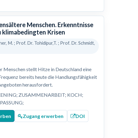
bensältere Menschen. Erkenntnisse
u klimabedingten Krisen
her, M. ; Prof. Dr. Tohidipur,T. ; Prof. Dr. Schmidt,
r Menschen stellt Hitze in Deutschland eine
 Frequenz bereits heute die Handlungsfähigkeit
Angeboten herausfordert.
EENING; ZUSAMMENARBEIT; KOCH;
NPASSUNG;
erben
Zugang erwerben
DOI