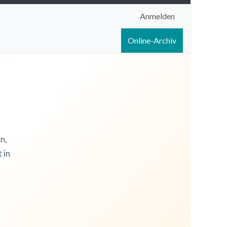
Anmelden
igen
Shop
Hilfe
Online-Archiv
n,
 in