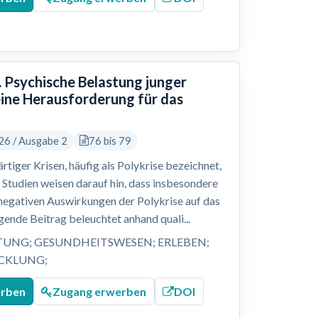
 Psychische Belastung junger
eine Herausforderung für das
26 / Ausgabe 2
76 bis 79
tiger Krisen, häufig als Polykrise bezeichnet,
Studien weisen darauf hin, dass insbesondere
e negativen Auswirkungen der Polykrise auf das
ende Beitrag beleuchtet anhand quali...
TUNG; GESUNDHEITSWESEN; ERLEBEN;
ICKLUNG;
erben
Zugang erwerben
DOI