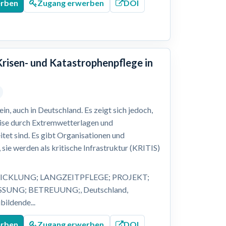
erben
Zugang erwerben
DOI
Krisen- und Katastrophenpflege in
n, auch in Deutschland. Es zeigt sich jedoch,
eise durch Extremwetterlagen und
itet sind. Es gibt Organisationen und
 sie werden als kritische Infrastruktur (KRITIS)
ICKLUNG; LANGZEITPFLEGE; PROJEKT;
UNG; BETREUUNG;, Deutschland,
bildende...
erben
Zugang erwerben
DOI