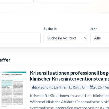
Suche in
Jahr
effer
Krisensituationen professionell be
klinischer Kriseninterventionsteam
Batzoni, H.; Deffner, T.; Roth, G.
2026 / A
Krisenhafte Situationen im somatisch-klinischen
Während klinische Abläufe für somatische Notfäl
systematische Integration psychosozialer Akutu