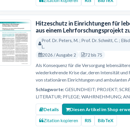
Zitation kopieren
RIS
BibTeX
Hitzeschutz in Einrichtungen für le
aus einem Lehrforschungsprojekt z
Prof. Dr. Peters, M. ; Prof. Dr. Schmitt, C. ; Elisc
L.
2026 / Ausgabe 2
72 bis 75
Als Konsequenz für die Versorgung lebensältere
wiederkehrende Krise dar, deren Intensität und
von stationären Einrichtungen und ambulanten 
Schlagworte:
GESUNDHEIT; PROJEKT; SCR
LITERATUR; PFLEGE; WAHRNEHMUNG; A
Details
Diesen Artikel im Shop erw
Zitation kopieren
RIS
BibTeX