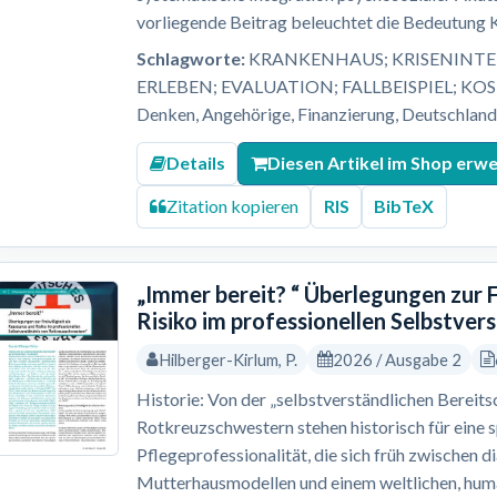
vorliegende Beitrag beleuchtet die Bedeutung Kl
Schlagworte:
KRANKENHAUS; KRISENINTER
ERLEBEN; EVALUATION; FALLBEISPIEL; KO
Denken, Angehörige, Finanzierung, Deutschland, 
Details
Diesen Artikel im Shop erw
Zitation kopieren
RIS
BibTeX
„Immer bereit? “ Überlegungen zur F
Risiko im professionellen Selbstve
Hilberger-Kirlum, P.
2026 / Ausgabe 2
Historie: Von der „selbstverständlichen Bereitsc
Rotkreuzschwestern stehen historisch für eine 
Pflegeprofessionalität, die sich früh zwischen 
Mutterhausmodellen und einem weltlichen, human