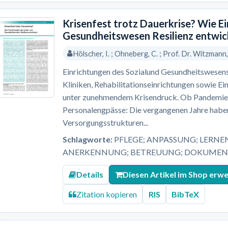
Krisenfest trotz Dauerkrise? Wie E
Gesundheitswesen Resilienz entwic
Hölscher, I. ; Ohneberg, C. ; Prof. Dr. Witzmann
Einrichtungen des Sozialund Gesundheitswesens
Kliniken, Rehabilitationseinrichtungen sowie Ei
unter zunehmendem Krisendruck. Ob Pandemien,
Personalengpässe: Die vergangenen Jahre haben
Versorgungsstrukturen...
Schlagworte:
PFLEGE; ANPASSUNG; LERNE
ANERKENNUNG; BETREUUNG; DOKUMENT
Details
Diesen Artikel im Shop erw
Zitation kopieren
RIS
BibTeX