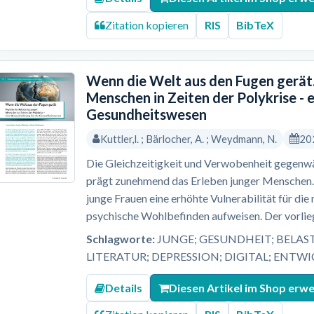
Zitation kopieren
RIS
BibTeX
Wenn die Welt aus den Fugen gerät.
Menschen in Zeiten der Polykrise - 
Gesundheitswesen
Kuttler,l. ; Bärlocher, A. ; Weydmann, N.
20
Die Gleichzeitigkeit und Verwobenheit gegenwär
prägt zunehmend das Erleben junger Menschen. 
junge Frauen eine erhöhte Vulnerabilität für di
psychische Wohlbefinden aufweisen. Der vorlieg
Schlagworte:
JUNGE; GESUNDHEIT; BELAS
LITERATUR; DEPRESSION; DIGITAL; ENTW
Details
Diesen Artikel im Shop erw