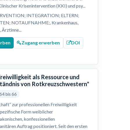
inischer Krisenintervention (KKI) und psy...
VENTION; INTEGRATION; ELTERN;
STEN; NOTAUFNAHME;, Krankenhaus,
Ärztinne...
erben
Zugang erwerben
DOI
reiwilligkeit als Ressource und
rständnis von Rotkreuzschwestern*
64 bis 66
haft“ zur professionellen Freiwilligkeit
spezifische Form weiblicher
diakonischen, konfessionellen
itären Auftrag positioniert. Seit den ersten