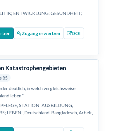
LITIK; ENTWICKLUNG; GESUNDHEIT;
;
erben
Zugang erwerben
DOI
alen Katastrophengebieten
is 85
er deutlich, in welch vergleichsweise
land leben."
PFLEGE; STATION; AUSBILDUNG;
EBEN;, Deutschland, Bangladesch, Arbeit,