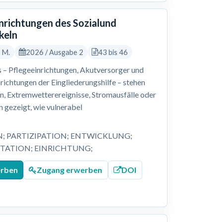
inrichtungen des Sozialund
keln
, M.
2026 / Ausgabe 2
43 bis 46
 – Pflegeeinrichtungen, Akutversorger und
nrichtungen der Eingliederungshilfe – stehen
 Extremwetterereignisse, Stromausfälle oder
 gezeigt, wie vulnerabel
N; PARTIZIPATION; ENTWICKLUNG;
ATION; EINRICHTUNG;
erben
Zugang erwerben
DOI