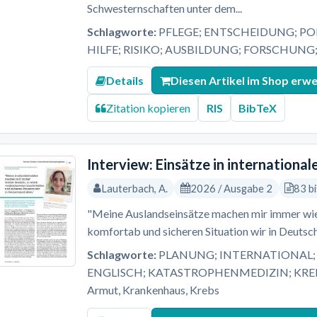
Schwesternschaften unter dem...
Schlagworte:
PFLEGE; ENTSCHEIDUNG; PO
HILFE; RISIKO; AUSBILDUNG; FORSCHUNG
Details
Diesen Artikel im Shop erw
Zitation kopieren
RIS
BibTeX
Interview: Einsätze in internation
Lauterbach, A.
2026 / Ausgabe 2
83 b
"Meine Auslandseinsätze machen mir immer wied
komfortab und sicheren Situation wir in Deutsch
Schlagworte:
PLANUNG; INTERNATIONAL; 
ENGLISCH; KATASTROPHENMEDIZIN; KREBS; L
Armut, Krankenhaus, Krebs