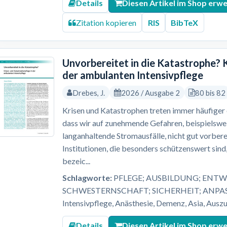
Details
Diesen Artikel im Shop erw
Zitation kopieren
RIS
BibTeX
Unvorbereitet in die Katastrophe? 
der ambulanten Intensivpflege
Drebes, J.
2026 / Ausgabe 2
80 bis 82
Krisen und Katastrophen treten immer häufiger ei
dass wir auf zunehmende Gefahren, beispielsw
langanhaltende Stromausfälle, nicht gut vorbere
Institutionen, die besonders schützenswert sind,
bezeic...
Schlagworte:
PFLEGE; AUSBILDUNG; ENTW
SCHWESTERNSCHAFT; SICHERHEIT; ANPASS
Intensivpflege, Anästhesie, Demenz, Asia, Auszu
Details
Diesen Artikel im Shop erw