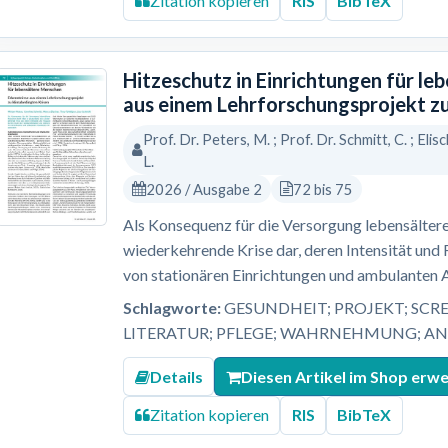
Zitation kopieren
RIS
BibTeX
Hitzeschutz in Einrichtungen für le
aus einem Lehrforschungsprojekt z
Prof. Dr. Peters, M. ; Prof. Dr. Schmitt, C. ; Elisc
L.
2026 / Ausgabe 2
72 bis 75
Als Konsequenz für die Versorgung lebensältere
wiederkehrende Krise dar, deren Intensität und
von stationären Einrichtungen und ambulanten 
Schlagworte:
GESUNDHEIT; PROJEKT; SCR
LITERATUR; PFLEGE; WAHRNEHMUNG; A
Details
Diesen Artikel im Shop erw
Zitation kopieren
RIS
BibTeX