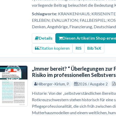
vorliegende Beitrag beleuchtet die Bedeutung Kl
Schlagworte:
KRANKENHAUS; KRISENINTER
ERLEBEN; EVALUATION; FALLBEISPIEL; KO
Denken, Angehörige, Finanzierung, Deutschland, 
Details
Diesen Artikel im Shop erw
Zitation kopieren
RIS
BibTeX
„Immer bereit? “ Überlegungen zur F
Risiko im professionellen Selbstve
Hilberger-Kirlum, P.
2026 / Ausgabe 2
Historie: Von der „selbstverständlichen Bereitsc
Rotkreuzschwestern stehen historisch für eine 
Pflegeprofessionalität, die sich früh zwischen 
Mutterhausmodellen und einem weltlichen, human