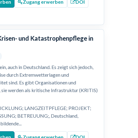
erben
Zugang erwerben
DOI
Krisen- und Katastrophenpflege in
n, auch in Deutschland. Es zeigt sich jedoch,
eise durch Extremwetterlagen und
itet sind. Es gibt Organisationen und
 sie werden als kritische Infrastruktur (KRITIS)
ICKLUNG; LANGZEITPFLEGE; PROJEKT;
UNG; BETREUUNG;, Deutschland,
bildende...
erben
Zugang erwerben
DOI