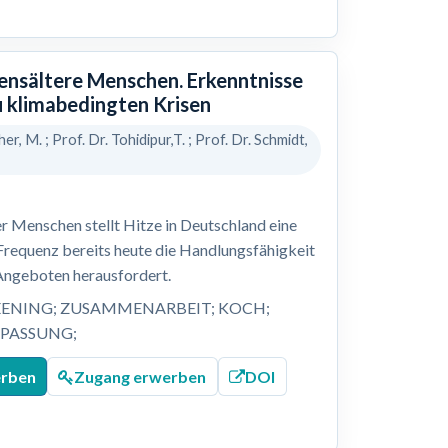
bensältere Menschen. Erkenntnisse
u klimabedingten Krisen
her, M. ; Prof. Dr. Tohidipur,T. ; Prof. Dr. Schmidt,
r Menschen stellt Hitze in Deutschland eine
 Frequenz bereits heute die Handlungsfähigkeit
Angeboten herausfordert.
EENING; ZUSAMMENARBEIT; KOCH;
NPASSUNG;
erben
Zugang erwerben
DOI