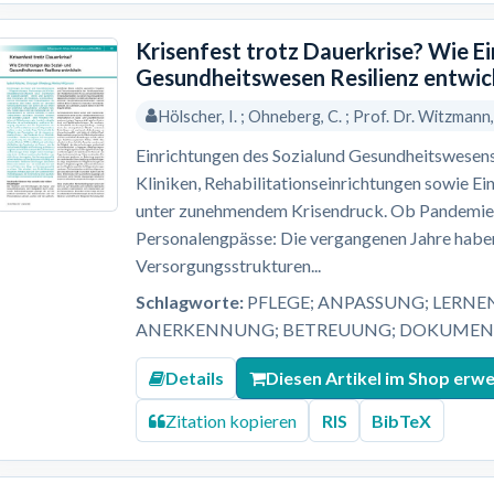
Krisenfest trotz Dauerkrise? Wie E
Gesundheitswesen Resilienz entwic
Hölscher, I. ; Ohneberg, C. ; Prof. Dr. Witzmann
Einrichtungen des Sozialund Gesundheitswesens
Kliniken, Rehabilitationseinrichtungen sowie Ei
unter zunehmendem Krisendruck. Ob Pandemien,
Personalengpässe: Die vergangenen Jahre haben
Versorgungsstrukturen...
Schlagworte:
PFLEGE; ANPASSUNG; LERNE
ANERKENNUNG; BETREUUNG; DOKUMENT
Details
Diesen Artikel im Shop erw
Zitation kopieren
RIS
BibTeX