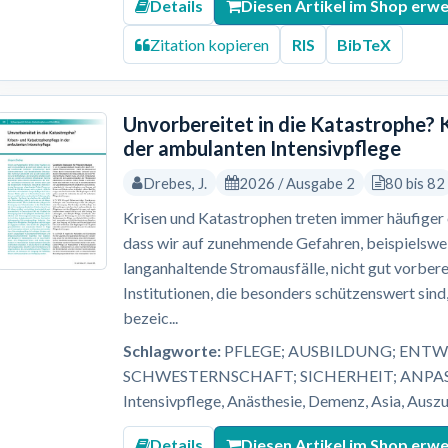
Details
Diesen Artikel im Shop erw
Zitation kopieren
RIS
BibTeX
Unvorbereitet in die Katastrophe? 
der ambulanten Intensivpflege
Drebes, J.
2026 / Ausgabe 2
80 bis 82
Krisen und Katastrophen treten immer häufiger ei
dass wir auf zunehmende Gefahren, beispielsw
langanhaltende Stromausfälle, nicht gut vorbere
Institutionen, die besonders schützenswert sind,
bezeic...
Schlagworte:
PFLEGE; AUSBILDUNG; ENTW
SCHWESTERNSCHAFT; SICHERHEIT; ANPASS
Intensivpflege, Anästhesie, Demenz, Asia, Auszu
Details
Diesen Artikel im Shop erw