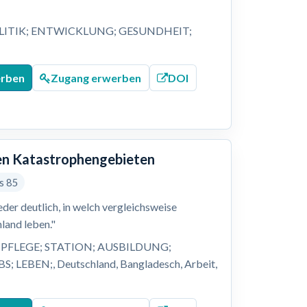
LITIK; ENTWICKLUNG; GESUNDHEIT;
;
erben
Zugang erwerben
DOI
alen Katastrophengebieten
is 85
er deutlich, in welch vergleichsweise
land leben."
PFLEGE; STATION; AUSBILDUNG;
EBEN;, Deutschland, Bangladesch, Arbeit,