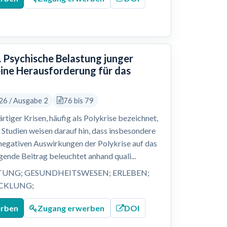
 Psychische Belastung junger
eine Herausforderung für das
26 / Ausgabe 2
76 bis 79
tiger Krisen, häufig als Polykrise bezeichnet,
Studien weisen darauf hin, dass insbesondere
e negativen Auswirkungen der Polykrise auf das
ende Beitrag beleuchtet anhand quali...
TUNG; GESUNDHEITSWESEN; ERLEBEN;
ICKLUNG;
erben
Zugang erwerben
DOI