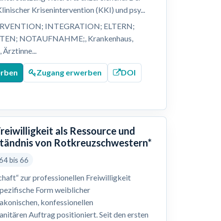
inischer Krisenintervention (KKI) und psy...
VENTION; INTEGRATION; ELTERN;
STEN; NOTAUFNAHME;, Krankenhaus,
Ärztinne...
erben
Zugang erwerben
DOI
reiwilligkeit als Ressource und
rständnis von Rotkreuzschwestern*
64 bis 66
haft“ zur professionellen Freiwilligkeit
spezifische Form weiblicher
diakonischen, konfessionellen
itären Auftrag positioniert. Seit den ersten