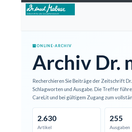
Zum Inhalt springen
Home
Über die Zeitschrift
Lesen
Open A
ONLINE-ARCHIV
Archiv Dr.
Recherchieren Sie Beiträge der Zeitschrift Dr
Schlagworten und Ausgabe. Die Treffer führe
CareLit und bei gültigem Zugang zum vollstän
2.630
255
Artikel
Ausgaben