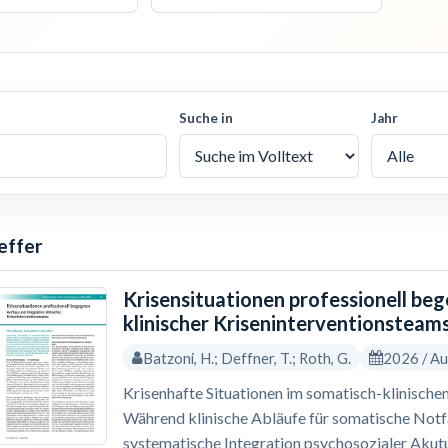
Suche in
Jahr
effer
Krisensituationen professionell be
klinischer Kriseninterventionsteam
Batzoni, H.; Deffner, T.; Roth, G.
2026 / A
Krisenhafte Situationen im somatisch-klinischen
Während klinische Abläufe für somatische Notfäl
systematische Integration psychosozialer Akutu