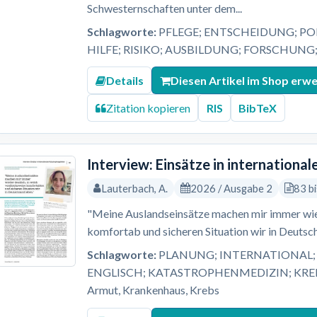
Schwesternschaften unter dem...
Schlagworte:
PFLEGE; ENTSCHEIDUNG; PO
HILFE; RISIKO; AUSBILDUNG; FORSCHUNG
Details
Diesen Artikel im Shop erw
Zitation kopieren
RIS
BibTeX
Interview: Einsätze in internation
Lauterbach, A.
2026 / Ausgabe 2
83 b
"Meine Auslandseinsätze machen mir immer wied
komfortab und sicheren Situation wir in Deutsch
Schlagworte:
PLANUNG; INTERNATIONAL; 
ENGLISCH; KATASTROPHENMEDIZIN; KREBS; L
Armut, Krankenhaus, Krebs