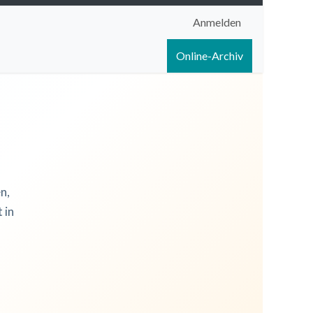
Anmelden
igen
Shop
Hilfe
Online-Archiv
n,
 in