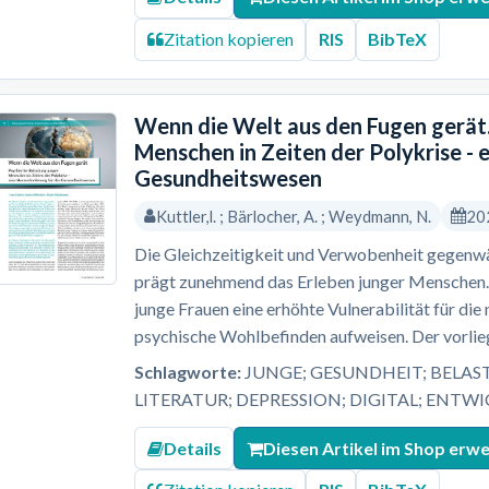
Zitation kopieren
RIS
BibTeX
Wenn die Welt aus den Fugen gerät.
Menschen in Zeiten der Polykrise - 
Gesundheitswesen
Kuttler,l. ; Bärlocher, A. ; Weydmann, N.
20
Die Gleichzeitigkeit und Verwobenheit gegenwär
prägt zunehmend das Erleben junger Menschen. 
junge Frauen eine erhöhte Vulnerabilität für di
psychische Wohlbefinden aufweisen. Der vorlieg
Schlagworte:
JUNGE; GESUNDHEIT; BELAS
LITERATUR; DEPRESSION; DIGITAL; ENTW
Details
Diesen Artikel im Shop erw