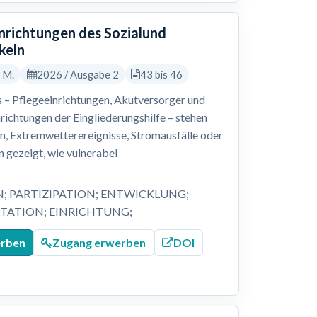
inrichtungen des Sozialund
keln
, M.
2026 / Ausgabe 2
43 bis 46
 – Pflegeeinrichtungen, Akutversorger und
nrichtungen der Eingliederungshilfe – stehen
 Extremwetterereignisse, Stromausfälle oder
 gezeigt, wie vulnerabel
N; PARTIZIPATION; ENTWICKLUNG;
ATION; EINRICHTUNG;
erben
Zugang erwerben
DOI