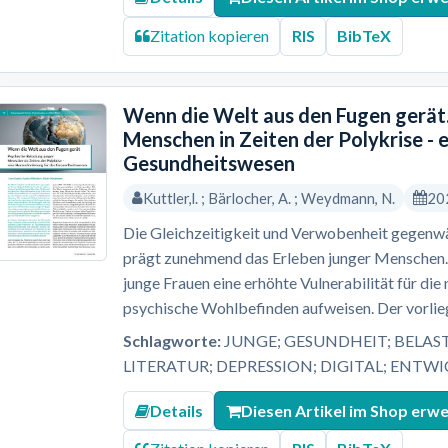
Zitation kopieren
RIS
BibTeX
Wenn die Welt aus den Fugen gerät.
Menschen in Zeiten der Polykrise - 
Gesundheitswesen
Kuttler,l. ; Bärlocher, A. ; Weydmann, N.
20
Die Gleichzeitigkeit und Verwobenheit gegenwär
prägt zunehmend das Erleben junger Menschen. 
junge Frauen eine erhöhte Vulnerabilität für di
psychische Wohlbefinden aufweisen. Der vorlieg
Schlagworte:
JUNGE; GESUNDHEIT; BELAS
LITERATUR; DEPRESSION; DIGITAL; ENTW
Details
Diesen Artikel im Shop erw