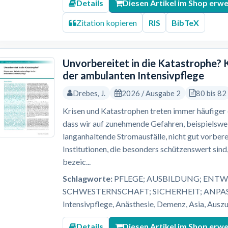
Details
Diesen Artikel im Shop erw
Zitation kopieren
RIS
BibTeX
Unvorbereitet in die Katastrophe? 
der ambulanten Intensivpflege
Drebes, J.
2026 / Ausgabe 2
80 bis 82
Krisen und Katastrophen treten immer häufiger ei
dass wir auf zunehmende Gefahren, beispielsw
langanhaltende Stromausfälle, nicht gut vorbere
Institutionen, die besonders schützenswert sind,
bezeic...
Schlagworte:
PFLEGE; AUSBILDUNG; ENTW
SCHWESTERNSCHAFT; SICHERHEIT; ANPASS
Intensivpflege, Anästhesie, Demenz, Asia, Auszu
Details
Diesen Artikel im Shop erw