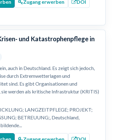
erben
Zugang erwerben
DOI
Krisen- und Katastrophenpflege in
n, auch in Deutschland. Es zeigt sich jedoch,
eise durch Extremwetterlagen und
itet sind. Es gibt Organisationen und
 sie werden als kritische Infrastruktur (KRITIS)
ICKLUNG; LANGZEITPFLEGE; PROJEKT;
UNG; BETREUUNG;, Deutschland,
bildende...
erben
Zugang erwerben
DOI