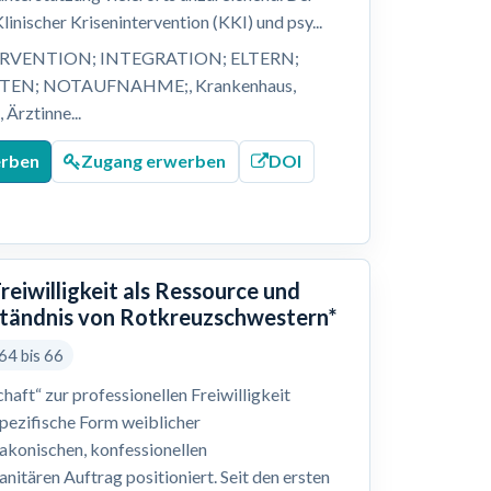
inischer Krisenintervention (KKI) und psy...
VENTION; INTEGRATION; ELTERN;
STEN; NOTAUFNAHME;, Krankenhaus,
Ärztinne...
erben
Zugang erwerben
DOI
reiwilligkeit als Ressource und
rständnis von Rotkreuzschwestern*
64 bis 66
haft“ zur professionellen Freiwilligkeit
spezifische Form weiblicher
diakonischen, konfessionellen
itären Auftrag positioniert. Seit den ersten