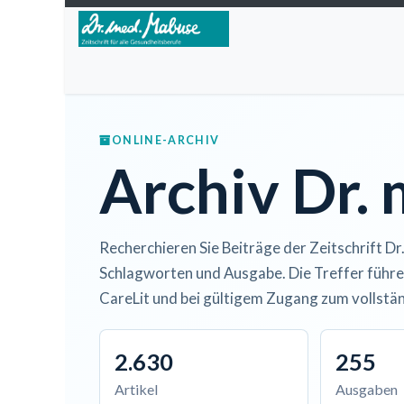
Zum Inhalt springen
Home
Über die Zeitschrift
Lesen
Open A
ONLINE-ARCHIV
Archiv Dr.
Recherchieren Sie Beiträge der Zeitschrift Dr
Schlagworten und Ausgabe. Die Treffer führe
CareLit und bei gültigem Zugang zum vollstän
2.630
255
Artikel
Ausgaben