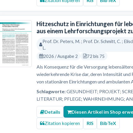
Zitation kopieren
RIS
BibTeX
Hitzeschutz in Einrichtungen für le
aus einem Lehrforschungsprojekt z
Prof. Dr. Peters, M. ; Prof. Dr. Schmitt, C. ; Elisc
L.
2026 / Ausgabe 2
72 bis 75
Als Konsequenz für die Versorgung lebensältere
wiederkehrende Krise dar, deren Intensität und
von stationären Einrichtungen und ambulanten 
Schlagworte:
GESUNDHEIT; PROJEKT; SCR
LITERATUR; PFLEGE; WAHRNEHMUNG; A
Details
Diesen Artikel im Shop erw
Zitation kopieren
RIS
BibTeX