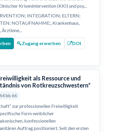
inischer Krisenintervention (KKI) und psy...
VENTION; INTEGRATION; ELTERN;
STEN; NOTAUFNAHME;, Krankenhaus,
Ärztinne...
erben
Zugang erwerben
DOI
reiwilligkeit als Ressource und
rständnis von Rotkreuzschwestern*
64 bis 66
haft“ zur professionellen Freiwilligkeit
spezifische Form weiblicher
diakonischen, konfessionellen
itären Auftrag positioniert. Seit den ersten