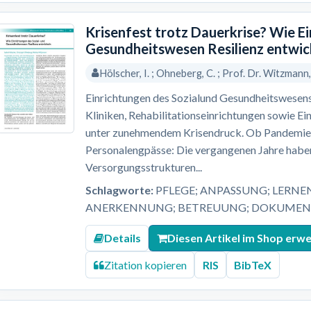
Krisenfest trotz Dauerkrise? Wie E
Gesundheitswesen Resilienz entwic
Hölscher, I. ; Ohneberg, C. ; Prof. Dr. Witzmann
Einrichtungen des Sozialund Gesundheitswesens
Kliniken, Rehabilitationseinrichtungen sowie Ei
unter zunehmendem Krisendruck. Ob Pandemien,
Personalengpässe: Die vergangenen Jahre haben
Versorgungsstrukturen...
Schlagworte:
PFLEGE; ANPASSUNG; LERNE
ANERKENNUNG; BETREUUNG; DOKUMENT
Details
Diesen Artikel im Shop erw
Zitation kopieren
RIS
BibTeX