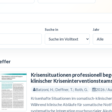
Suche in
Jahr
effer
Krisensituationen professionell be
klinischer Kriseninterventionsteam
Batzoni, H.; Deffner, T.; Roth, G.
2026 / A
Krisenhafte Situationen im somatisch-klinischen
Während klinische Abläufe für somatische Notfäl
systematische Integration psychosozialer Akutu