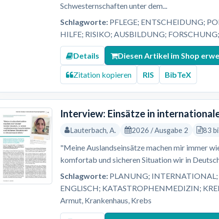
Schwesternschaften unter dem...
Schlagworte:
PFLEGE; ENTSCHEIDUNG; PO
HILFE; RISIKO; AUSBILDUNG; FORSCHUNG
Details
Diesen Artikel im Shop erw
Zitation kopieren
RIS
BibTeX
Interview: Einsätze in internation
Lauterbach, A.
2026 / Ausgabe 2
83 b
"Meine Auslandseinsätze machen mir immer wied
komfortab und sicheren Situation wir in Deutsch
Schlagworte:
PLANUNG; INTERNATIONAL; 
ENGLISCH; KATASTROPHENMEDIZIN; KREBS; L
Armut, Krankenhaus, Krebs