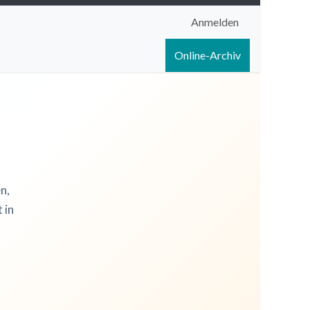
Anmelden
igen
Shop
Hilfe
Online-Archiv
n,
 in