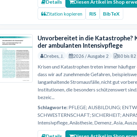
Details
Diesen Artikel im Shop erw
Zitation kopieren
RIS
BibTeX
Unvorbereitet in die Katastrophe? 
der ambulanten Intensivpflege
Drebes, J.
2026 / Ausgabe 2
80 bis 82
Krisen und Katastrophen treten immer häufiger ei
dass wir auf zunehmende Gefahren, beispielsw
langanhaltende Stromausfälle, nicht gut vorbere
Institutionen, die besonders schützenswert sind,
bezeic...
Schlagworte:
PFLEGE; AUSBILDUNG; ENTW
SCHWESTERNSCHAFT; SICHERHEIT; ANPASS
Intensivpflege, Anästhesie, Demenz, Asia, Auszu
Details
Diesen Artikel im Shop erw