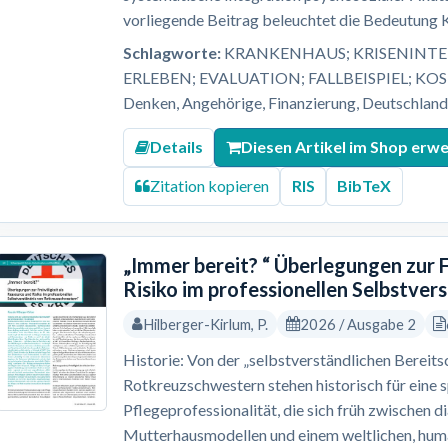
vorliegende Beitrag beleuchtet die Bedeutung Kl
Schlagworte:
KRANKENHAUS; KRISENINTER
ERLEBEN; EVALUATION; FALLBEISPIEL; KO
Denken, Angehörige, Finanzierung, Deutschland, 
Details
Diesen Artikel im Shop erw
Zitation kopieren
RIS
BibTeX
„Immer bereit? “ Überlegungen zur F
Risiko im professionellen Selbstve
Hilberger-Kirlum, P.
2026 / Ausgabe 2
Historie: Von der „selbstverständlichen Bereitsc
Rotkreuzschwestern stehen historisch für eine 
Pflegeprofessionalität, die sich früh zwischen 
Mutterhausmodellen und einem weltlichen, human