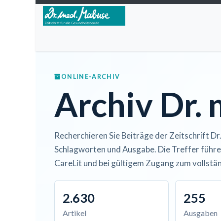
Zum Inhalt springen
Home
Über die Zeitschrift
Lesen
Open A
ONLINE-ARCHIV
Archiv Dr.
Recherchieren Sie Beiträge der Zeitschrift Dr
Schlagworten und Ausgabe. Die Treffer führe
CareLit und bei gültigem Zugang zum vollstän
2.630
255
Artikel
Ausgaben