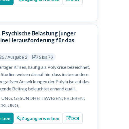
 Psychische Belastung junger
eine Herausforderung für das
26 / Ausgabe 2
76 bis 79
tiger Krisen, häufig als Polykrise bezeichnet,
Studien weisen darauf hin, dass insbesondere
e negativen Auswirkungen der Polykrise auf das
ende Beitrag beleuchtet anhand quali...
TUNG; GESUNDHEITSWESEN; ERLEBEN;
ICKLUNG;
erben
Zugang erwerben
DOI