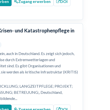
erben
Zugang erwerben
DOI
Krisen- und Katastrophenpflege in
n, auch in Deutschland. Es zeigt sich jedoch,
eise durch Extremwetterlagen und
itet sind. Es gibt Organisationen und
 sie werden als kritische Infrastruktur (KRITIS)
ICKLUNG; LANGZEITPFLEGE; PROJEKT;
UNG; BETREUUNG;, Deutschland,
bildende...
erben
Zugang erwerben
DOI