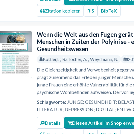
Zitation kopieren
RIS
BibTeX
Wenn die Welt aus den Fugen gerät.
Menschen in Zeiten der Polykrise - 
Gesundheitswesen
Kuttler,l. ; Bärlocher, A. ; Weydmann, N.
20
Die Gleichzeitigkeit und Verwobenheit gegenwär
prägt zunehmend das Erleben junger Menschen. 
junge Frauen eine erhöhte Vulnerabilität für di
psychische Wohlbefinden aufweisen. Der vorlieg
Schlagworte:
JUNGE; GESUNDHEIT; BELAS
LITERATUR; DEPRESSION; DIGITAL; ENTW
Details
Diesen Artikel im Shop erw