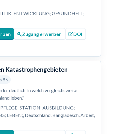
LITIK; ENTWICKLUNG; GESUNDHEIT;
;
erben
Zugang erwerben
DOI
alen Katastrophengebieten
is 85
er deutlich, in welch vergleichsweise
land leben."
PFLEGE; STATION; AUSBILDUNG;
EBEN;, Deutschland, Bangladesch, Arbeit,