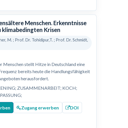
bensältere Menschen. Erkenntnisse
u klimabedingten Krisen
her, M. ; Prof. Dr. Tohidipur,T. ; Prof. Dr. Schmidt,
r Menschen stellt Hitze in Deutschland eine
 Frequenz bereits heute die Handlungsfähigkeit
Angeboten herausfordert.
EENING; ZUSAMMENARBEIT; KOCH;
NPASSUNG;
erben
Zugang erwerben
DOI