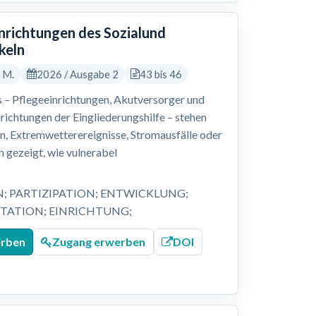
inrichtungen des Sozialund
keln
, M.
2026 / Ausgabe 2
43 bis 46
 – Pflegeeinrichtungen, Akutversorger und
nrichtungen der Eingliederungshilfe – stehen
 Extremwetterereignisse, Stromausfälle oder
 gezeigt, wie vulnerabel
N; PARTIZIPATION; ENTWICKLUNG;
ATION; EINRICHTUNG;
erben
Zugang erwerben
DOI