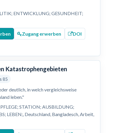
LITIK; ENTWICKLUNG; GESUNDHEIT;
;
erben
Zugang erwerben
DOI
alen Katastrophengebieten
is 85
er deutlich, in welch vergleichsweise
land leben."
PFLEGE; STATION; AUSBILDUNG;
EBEN;, Deutschland, Bangladesch, Arbeit,