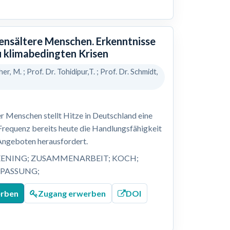
bensältere Menschen. Erkenntnisse
u klimabedingten Krisen
her, M. ; Prof. Dr. Tohidipur,T. ; Prof. Dr. Schmidt,
r Menschen stellt Hitze in Deutschland eine
 Frequenz bereits heute die Handlungsfähigkeit
Angeboten herausfordert.
EENING; ZUSAMMENARBEIT; KOCH;
NPASSUNG;
erben
Zugang erwerben
DOI