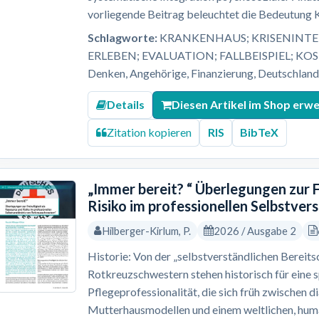
vorliegende Beitrag beleuchtet die Bedeutung Kl
Schlagworte:
KRANKENHAUS; KRISENINTER
ERLEBEN; EVALUATION; FALLBEISPIEL; KO
Denken, Angehörige, Finanzierung, Deutschland, 
Details
Diesen Artikel im Shop erw
Zitation kopieren
RIS
BibTeX
„Immer bereit? “ Überlegungen zur F
Risiko im professionellen Selbstve
Hilberger-Kirlum, P.
2026 / Ausgabe 2
Historie: Von der „selbstverständlichen Bereitsc
Rotkreuzschwestern stehen historisch für eine 
Pflegeprofessionalität, die sich früh zwischen 
Mutterhausmodellen und einem weltlichen, human