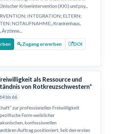
inischer Krisenintervention (KKI) und psy...
VENTION; INTEGRATION; ELTERN;
STEN; NOTAUFNAHME;, Krankenhaus,
Ärztinne...
erben
Zugang erwerben
DOI
reiwilligkeit als Ressource und
rständnis von Rotkreuzschwestern*
64 bis 66
haft“ zur professionellen Freiwilligkeit
spezifische Form weiblicher
diakonischen, konfessionellen
itären Auftrag positioniert. Seit den ersten