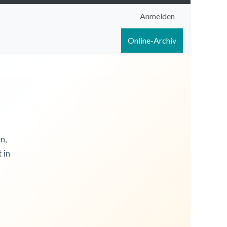
Anmelden
igen
Shop
Hilfe
Online-Archiv
n,
 in