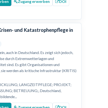
erben
Zugang erwerben
DOI
Krisen- und Katastrophenpflege in
n, auch in Deutschland. Es zeigt sich jedoch,
eise durch Extremwetterlagen und
itet sind. Es gibt Organisationen und
 sie werden als kritische Infrastruktur (KRITIS)
ICKLUNG; LANGZEITPFLEGE; PROJEKT;
UNG; BETREUUNG;, Deutschland,
bildende...
erben
Zugang erwerben
DOI