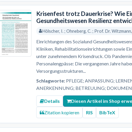
Krisenfest trotz Dauerkrise? Wie E
Gesundheitswesen Resilienz entwic
Hölscher, I. ; Ohneberg, C. ; Prof. Dr. Witzmann
Einrichtungen des Sozialund Gesundheitswesens
Kliniken, Rehabilitationseinrichtungen sowie Ei
unter zunehmendem Krisendruck. Ob Pandemien,
Personalengpässe: Die vergangenen Jahre haben
Versorgungsstrukturen...
Schlagworte:
PFLEGE; ANPASSUNG; LERNE
ANERKENNUNG; BETREUUNG; DOKUMENT
Details
Diesen Artikel im Shop erw
Zitation kopieren
RIS
BibTeX