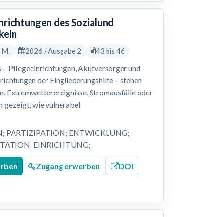
inrichtungen des Sozialund
keln
, M.
2026 / Ausgabe 2
43 bis 46
 – Pflegeeinrichtungen, Akutversorger und
nrichtungen der Eingliederungshilfe – stehen
 Extremwetterereignisse, Stromausfälle oder
 gezeigt, wie vulnerabel
N; PARTIZIPATION; ENTWICKLUNG;
ATION; EINRICHTUNG;
erben
Zugang erwerben
DOI