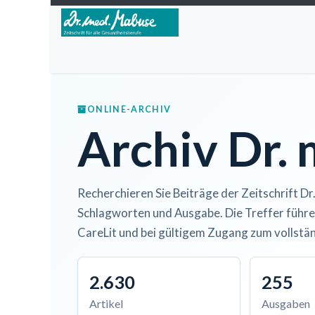
Zum Inhalt springen
Home
Über die Zeitschrift
Lesen
Open A
ONLINE-ARCHIV
Archiv Dr.
Recherchieren Sie Beiträge der Zeitschrift Dr
Schlagworten und Ausgabe. Die Treffer führe
CareLit und bei gültigem Zugang zum vollstän
2.630
255
Artikel
Ausgaben