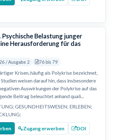
 Psychische Belastung junger
eine Herausforderung für das
26 / Ausgabe 2
76 bis 79
tiger Krisen, häufig als Polykrise bezeichnet,
Studien weisen darauf hin, dass insbesondere
e negativen Auswirkungen der Polykrise auf das
ende Beitrag beleuchtet anhand quali...
TUNG; GESUNDHEITSWESEN; ERLEBEN;
ICKLUNG;
erben
Zugang erwerben
DOI