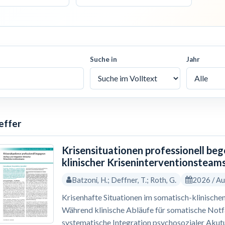
Suche in
Jahr
effer
Krisensituationen professionell be
klinischer Kriseninterventionsteam
Batzoni, H.; Deffner, T.; Roth, G.
2026 / A
Krisenhafte Situationen im somatisch-klinischen
Während klinische Abläufe für somatische Notfäl
systematische Integration psychosozialer Akutu