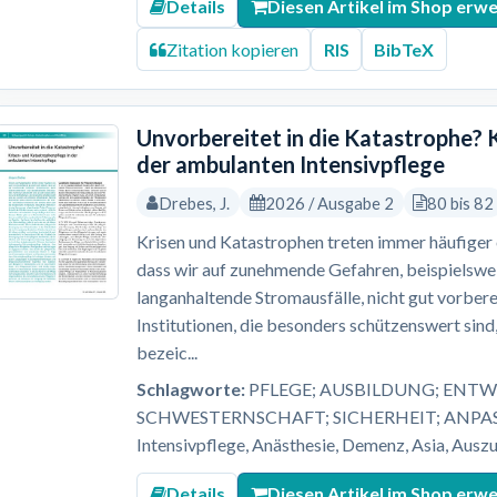
Details
Diesen Artikel im Shop erw
Zitation kopieren
RIS
BibTeX
Unvorbereitet in die Katastrophe? 
der ambulanten Intensivpflege
Drebes, J.
2026 / Ausgabe 2
80 bis 82
Krisen und Katastrophen treten immer häufiger ei
dass wir auf zunehmende Gefahren, beispielsw
langanhaltende Stromausfälle, nicht gut vorbere
Institutionen, die besonders schützenswert sind,
bezeic...
Schlagworte:
PFLEGE; AUSBILDUNG; ENTW
SCHWESTERNSCHAFT; SICHERHEIT; ANPASS
Intensivpflege, Anästhesie, Demenz, Asia, Auszu
Details
Diesen Artikel im Shop erw