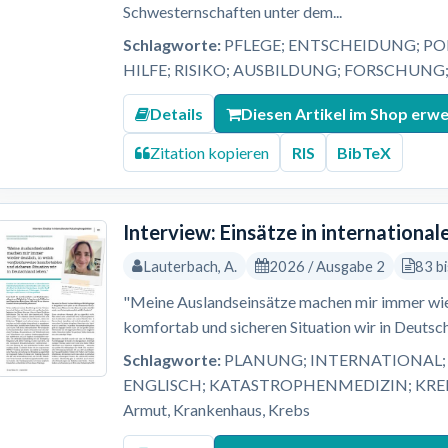
Schwesternschaften unter dem...
Schlagworte:
PFLEGE; ENTSCHEIDUNG; PO
HILFE; RISIKO; AUSBILDUNG; FORSCHUNG
Details
Diesen Artikel im Shop erw
Zitation kopieren
RIS
BibTeX
Interview: Einsätze in internation
Lauterbach, A.
2026 / Ausgabe 2
83 b
"Meine Auslandseinsätze machen mir immer wied
komfortab und sicheren Situation wir in Deutsch
Schlagworte:
PLANUNG; INTERNATIONAL; 
ENGLISCH; KATASTROPHENMEDIZIN; KREBS; L
Armut, Krankenhaus, Krebs