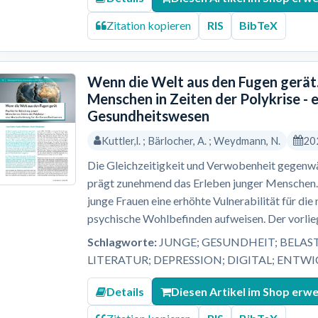
Zitation kopieren
RIS
BibTeX
Wenn die Welt aus den Fugen gerät.
Menschen in Zeiten der Polykrise - 
Gesundheitswesen
Kuttler,l. ; Bärlocher, A. ; Weydmann, N.
20
Die Gleichzeitigkeit und Verwobenheit gegenwär
prägt zunehmend das Erleben junger Menschen. 
junge Frauen eine erhöhte Vulnerabilität für di
psychische Wohlbefinden aufweisen. Der vorlieg
Schlagworte:
JUNGE; GESUNDHEIT; BELAS
LITERATUR; DEPRESSION; DIGITAL; ENTW
Details
Diesen Artikel im Shop erw