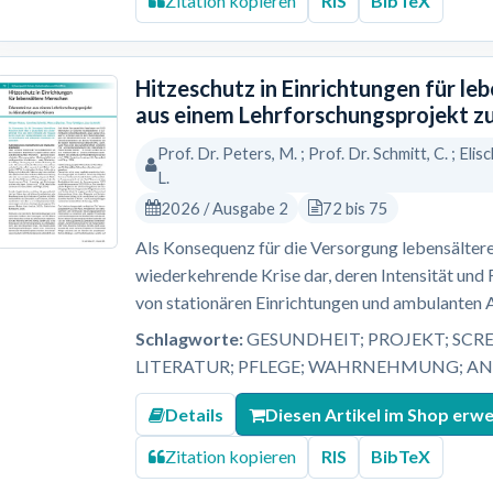
Zitation kopieren
RIS
BibTeX
Hitzeschutz in Einrichtungen für le
aus einem Lehrforschungsprojekt z
Prof. Dr. Peters, M. ; Prof. Dr. Schmitt, C. ; Elisc
L.
2026 / Ausgabe 2
72 bis 75
Als Konsequenz für die Versorgung lebensältere
wiederkehrende Krise dar, deren Intensität und
von stationären Einrichtungen und ambulanten 
Schlagworte:
GESUNDHEIT; PROJEKT; SCR
LITERATUR; PFLEGE; WAHRNEHMUNG; A
Details
Diesen Artikel im Shop erw
Zitation kopieren
RIS
BibTeX