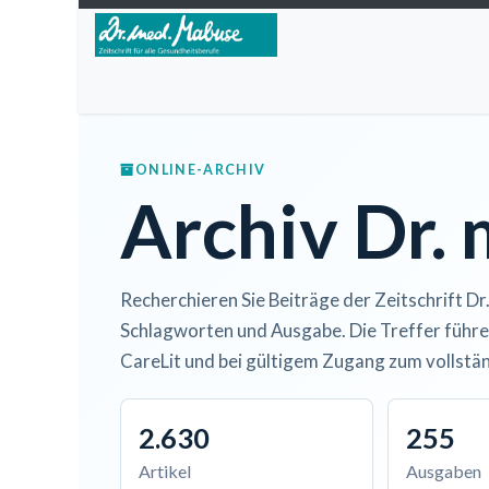
Zum Inhalt springen
Home
Über die Zeitschrift
Lesen
Open A
ONLINE-ARCHIV
Archiv Dr.
Recherchieren Sie Beiträge der Zeitschrift Dr
Schlagworten und Ausgabe. Die Treffer führe
CareLit und bei gültigem Zugang zum vollstän
2.630
255
Artikel
Ausgaben