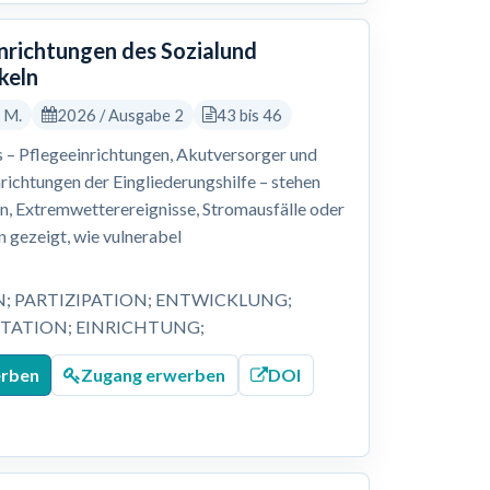
inrichtungen des Sozialund
keln
, M.
2026 / Ausgabe 2
43 bis 46
 – Pflegeeinrichtungen, Akutversorger und
nrichtungen der Eingliederungshilfe – stehen
 Extremwetterereignisse, Stromausfälle oder
 gezeigt, wie vulnerabel
N; PARTIZIPATION; ENTWICKLUNG;
ATION; EINRICHTUNG;
erben
Zugang erwerben
DOI