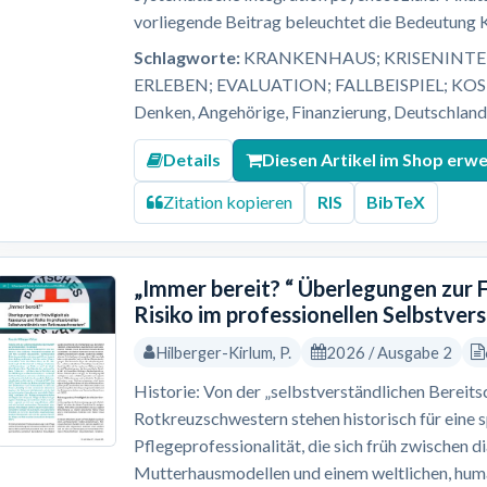
vorliegende Beitrag beleuchtet die Bedeutung Kl
Schlagworte:
KRANKENHAUS; KRISENINTER
ERLEBEN; EVALUATION; FALLBEISPIEL; KO
Denken, Angehörige, Finanzierung, Deutschland, 
Details
Diesen Artikel im Shop erw
Zitation kopieren
RIS
BibTeX
„Immer bereit? “ Überlegungen zur F
Risiko im professionellen Selbstve
Hilberger-Kirlum, P.
2026 / Ausgabe 2
Historie: Von der „selbstverständlichen Bereitsc
Rotkreuzschwestern stehen historisch für eine 
Pflegeprofessionalität, die sich früh zwischen 
Mutterhausmodellen und einem weltlichen, human