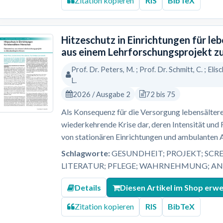
Zitation kopieren
RIS
BibTeX
Hitzeschutz in Einrichtungen für le
aus einem Lehrforschungsprojekt z
Prof. Dr. Peters, M. ; Prof. Dr. Schmitt, C. ; Elisc
L.
2026 / Ausgabe 2
72 bis 75
Als Konsequenz für die Versorgung lebensältere
wiederkehrende Krise dar, deren Intensität und
von stationären Einrichtungen und ambulanten 
Schlagworte:
GESUNDHEIT; PROJEKT; SCR
LITERATUR; PFLEGE; WAHRNEHMUNG; A
Details
Diesen Artikel im Shop erw
Zitation kopieren
RIS
BibTeX