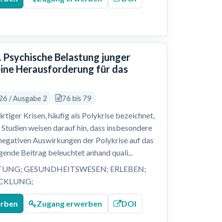
 Psychische Belastung junger
eine Herausforderung für das
26 / Ausgabe 2
76 bis 79
tiger Krisen, häufig als Polykrise bezeichnet,
Studien weisen darauf hin, dass insbesondere
e negativen Auswirkungen der Polykrise auf das
ende Beitrag beleuchtet anhand quali...
TUNG; GESUNDHEITSWESEN; ERLEBEN;
ICKLUNG;
erben
Zugang erwerben
DOI