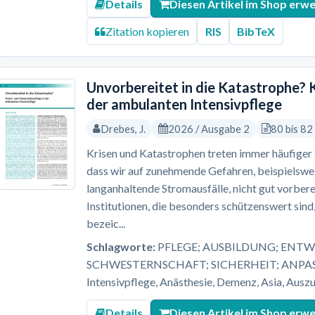
Details
Diesen Artikel im Shop erw
Zitation kopieren
RIS
BibTeX
Unvorbereitet in die Katastrophe? 
der ambulanten Intensivpflege
Drebes, J.
2026 / Ausgabe 2
80 bis 82
Krisen und Katastrophen treten immer häufiger ei
dass wir auf zunehmende Gefahren, beispielsw
langanhaltende Stromausfälle, nicht gut vorbere
Institutionen, die besonders schützenswert sind,
bezeic...
Schlagworte:
PFLEGE; AUSBILDUNG; ENTW
SCHWESTERNSCHAFT; SICHERHEIT; ANPASS
Intensivpflege, Anästhesie, Demenz, Asia, Auszu
Details
Diesen Artikel im Shop erw