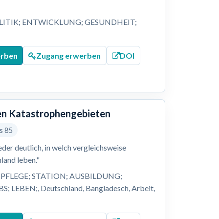
LITIK; ENTWICKLUNG; GESUNDHEIT;
;
erben
Zugang erwerben
DOI
alen Katastrophengebieten
is 85
er deutlich, in welch vergleichsweise
land leben."
PFLEGE; STATION; AUSBILDUNG;
EBEN;, Deutschland, Bangladesch, Arbeit,