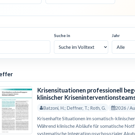
Suche in
Jahr
effer
Krisensituationen professionell be
klinischer Kriseninterventionsteam
Batzoni, H.; Deffner, T.; Roth, G.
2026 / A
Krisenhafte Situationen im somatisch-klinischen
Während klinische Abläufe für somatische Notfäl
systematische Integration psychosozialer Akutu