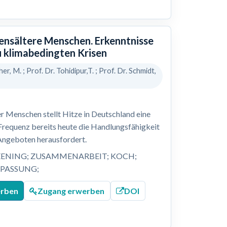
bensältere Menschen. Erkenntnisse
u klimabedingten Krisen
her, M. ; Prof. Dr. Tohidipur,T. ; Prof. Dr. Schmidt,
r Menschen stellt Hitze in Deutschland eine
 Frequenz bereits heute die Handlungsfähigkeit
Angeboten herausfordert.
EENING; ZUSAMMENARBEIT; KOCH;
NPASSUNG;
erben
Zugang erwerben
DOI