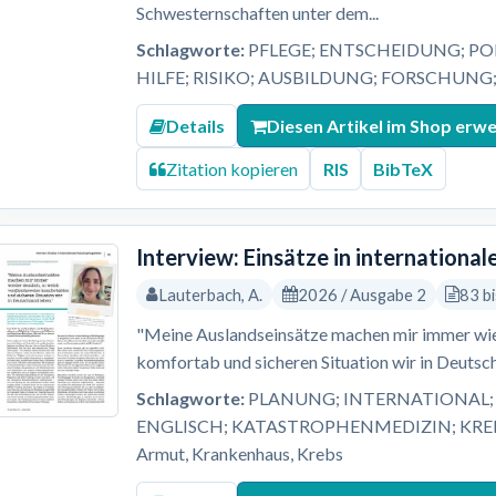
Schwesternschaften unter dem...
Schlagworte:
PFLEGE; ENTSCHEIDUNG; PO
HILFE; RISIKO; AUSBILDUNG; FORSCHUNG
Details
Diesen Artikel im Shop erw
Zitation kopieren
RIS
BibTeX
Interview: Einsätze in internation
Lauterbach, A.
2026 / Ausgabe 2
83 b
"Meine Auslandseinsätze machen mir immer wied
komfortab und sicheren Situation wir in Deutsch
Schlagworte:
PLANUNG; INTERNATIONAL; 
ENGLISCH; KATASTROPHENMEDIZIN; KREBS; L
Armut, Krankenhaus, Krebs