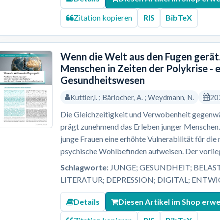
Zitation kopieren
RIS
BibTeX
Wenn die Welt aus den Fugen gerät.
Menschen in Zeiten der Polykrise - 
Gesundheitswesen
Kuttler,l. ; Bärlocher, A. ; Weydmann, N.
20
Die Gleichzeitigkeit und Verwobenheit gegenwär
prägt zunehmend das Erleben junger Menschen. 
junge Frauen eine erhöhte Vulnerabilität für di
psychische Wohlbefinden aufweisen. Der vorlieg
Schlagworte:
JUNGE; GESUNDHEIT; BELAS
LITERATUR; DEPRESSION; DIGITAL; ENTW
Details
Diesen Artikel im Shop erw