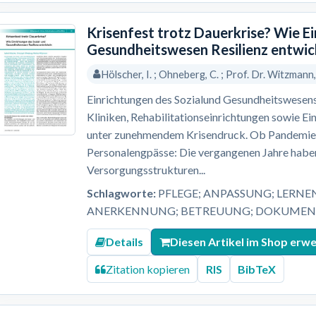
Krisenfest trotz Dauerkrise? Wie E
Gesundheitswesen Resilienz entwic
Hölscher, I. ; Ohneberg, C. ; Prof. Dr. Witzmann
Einrichtungen des Sozialund Gesundheitswesens
Kliniken, Rehabilitationseinrichtungen sowie Ei
unter zunehmendem Krisendruck. Ob Pandemien,
Personalengpässe: Die vergangenen Jahre haben
Versorgungsstrukturen...
Schlagworte:
PFLEGE; ANPASSUNG; LERNE
ANERKENNUNG; BETREUUNG; DOKUMENT
Details
Diesen Artikel im Shop erw
Zitation kopieren
RIS
BibTeX