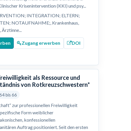
inischer Krisenintervention (KKI) und psy...
VENTION; INTEGRATION; ELTERN;
STEN; NOTAUFNAHME;, Krankenhaus,
Ärztinne...
erben
Zugang erwerben
DOI
reiwilligkeit als Ressource und
rständnis von Rotkreuzschwestern*
64 bis 66
haft“ zur professionellen Freiwilligkeit
spezifische Form weiblicher
diakonischen, konfessionellen
itären Auftrag positioniert. Seit den ersten