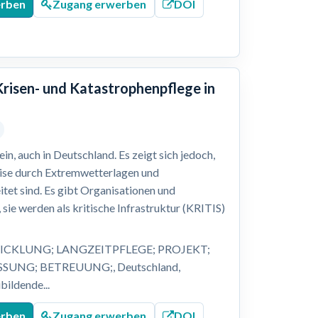
erben
Zugang erwerben
DOI
Krisen- und Katastrophenpflege in
n, auch in Deutschland. Es zeigt sich jedoch,
eise durch Extremwetterlagen und
itet sind. Es gibt Organisationen und
 sie werden als kritische Infrastruktur (KRITIS)
ICKLUNG; LANGZEITPFLEGE; PROJEKT;
UNG; BETREUUNG;, Deutschland,
bildende...
erben
Zugang erwerben
DOI