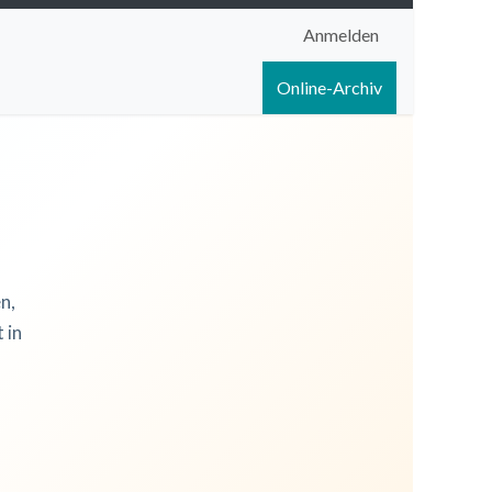
Anmelden
igen
Shop
Hilfe
Online-Archiv
n,
 in