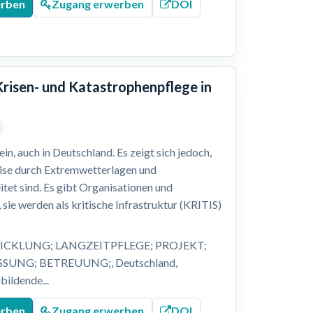
erben
Zugang erwerben
DOI
Krisen- und Katastrophenpflege in
n, auch in Deutschland. Es zeigt sich jedoch,
eise durch Extremwetterlagen und
itet sind. Es gibt Organisationen und
 sie werden als kritische Infrastruktur (KRITIS)
ICKLUNG; LANGZEITPFLEGE; PROJEKT;
UNG; BETREUUNG;, Deutschland,
bildende...
erben
Zugang erwerben
DOI