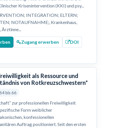
inischer Krisenintervention (KKI) und psy...
VENTION; INTEGRATION; ELTERN;
STEN; NOTAUFNAHME;, Krankenhaus,
Ärztinne...
erben
Zugang erwerben
DOI
reiwilligkeit als Ressource und
rständnis von Rotkreuzschwestern*
64 bis 66
haft“ zur professionellen Freiwilligkeit
spezifische Form weiblicher
diakonischen, konfessionellen
itären Auftrag positioniert. Seit den ersten