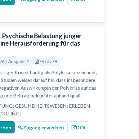
 Psychische Belastung junger
eine Herausforderung für das
26 / Ausgabe 2
76 bis 79
tiger Krisen, häufig als Polykrise bezeichnet,
Studien weisen darauf hin, dass insbesondere
e negativen Auswirkungen der Polykrise auf das
ende Beitrag beleuchtet anhand quali...
TUNG; GESUNDHEITSWESEN; ERLEBEN;
ICKLUNG;
erben
Zugang erwerben
DOI