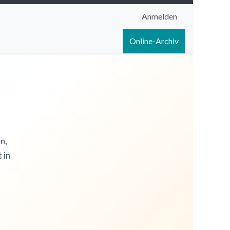
Anmelden
igen
Shop
Hilfe
Online-Archiv
n,
 in