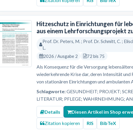
Zitation kopieren
RIS
BibTeX
Hitzeschutz in Einrichtungen für le
aus einem Lehrforschungsprojekt z
Prof. Dr. Peters, M. ; Prof. Dr. Schmitt, C. ; Elisc
L.
2026 / Ausgabe 2
72 bis 75
Als Konsequenz für die Versorgung lebensältere
wiederkehrende Krise dar, deren Intensität und
von stationären Einrichtungen und ambulanten 
Schlagworte:
GESUNDHEIT; PROJEKT; SCR
LITERATUR; PFLEGE; WAHRNEHMUNG; A
Details
Diesen Artikel im Shop erw
Zitation kopieren
RIS
BibTeX