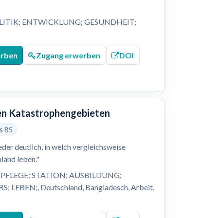
LITIK; ENTWICKLUNG; GESUNDHEIT;
;
erben
Zugang erwerben
DOI
alen Katastrophengebieten
is 85
er deutlich, in welch vergleichsweise
land leben."
PFLEGE; STATION; AUSBILDUNG;
EBEN;, Deutschland, Bangladesch, Arbeit,