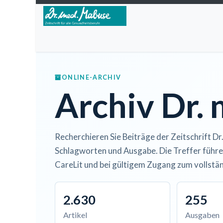
Zum Inhalt springen
Home
Über die Zeitschrift
Lesen
Open A
ONLINE-ARCHIV
Archiv Dr.
Recherchieren Sie Beiträge der Zeitschrift Dr
Schlagworten und Ausgabe. Die Treffer führe
CareLit und bei gültigem Zugang zum vollstän
2.630
255
Artikel
Ausgaben