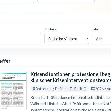
Suche in
Jahr
effer
Krisensituationen professionell be
klinischer Kriseninterventionsteam
Batzoni, H.; Deffner, T.; Roth, G.
2026 / A
Krisenhafte Situationen im somatisch-klinischen
Während klinische Abläufe für somatische Notfäl
systematische Integration psychosozialer Akutu