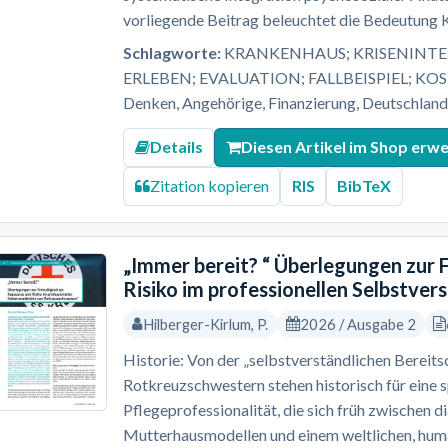
vorliegende Beitrag beleuchtet die Bedeutung Kl
Schlagworte:
KRANKENHAUS; KRISENINTER
ERLEBEN; EVALUATION; FALLBEISPIEL; KO
Denken, Angehörige, Finanzierung, Deutschland, 
Details
Diesen Artikel im Shop erw
Zitation kopieren
RIS
BibTeX
„Immer bereit? “ Überlegungen zur F
Risiko im professionellen Selbstve
Hilberger-Kirlum, P.
2026 / Ausgabe 2
Historie: Von der „selbstverständlichen Bereitsc
Rotkreuzschwestern stehen historisch für eine 
Pflegeprofessionalität, die sich früh zwischen 
Mutterhausmodellen und einem weltlichen, human