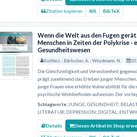
Zitation kopieren
RIS
BibTeX
Wenn die Welt aus den Fugen gerät.
Menschen in Zeiten der Polykrise - 
Gesundheitswesen
Kuttler,l. ; Bärlocher, A. ; Weydmann, N.
20
Die Gleichzeitigkeit und Verwobenheit gegenwär
prägt zunehmend das Erleben junger Menschen. 
junge Frauen eine erhöhte Vulnerabilität für di
psychische Wohlbefinden aufweisen. Der vorlieg
Schlagworte:
JUNGE; GESUNDHEIT; BELAS
LITERATUR; DEPRESSION; DIGITAL; ENTW
Details
Diesen Artikel im Shop erw