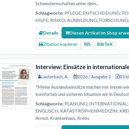
Schwesternschaften unter dem...
Schlagworte:
PFLEGE; ENTSCHEIDUNG; PO
HILFE; RISIKO; AUSBILDUNG; FORSCHUNG
Details
Diesen Artikel im Shop erw
Zitation kopieren
RIS
BibTeX
Interview: Einsätze in internation
Lauterbach, A.
2026 / Ausgabe 2
83 b
"Meine Auslandseinsätze machen mir immer wied
komfortab und sicheren Situation wir in Deutsch
Schlagworte:
PLANUNG; INTERNATIONAL; 
ENGLISCH; KATASTROPHENMEDIZIN; KREBS; L
Armut, Krankenhaus, Krebs