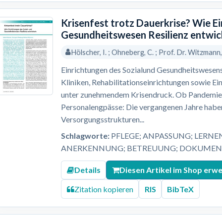
Krisenfest trotz Dauerkrise? Wie E
Gesundheitswesen Resilienz entwic
Hölscher, I. ; Ohneberg, C. ; Prof. Dr. Witzmann
Einrichtungen des Sozialund Gesundheitswesens
Kliniken, Rehabilitationseinrichtungen sowie Ei
unter zunehmendem Krisendruck. Ob Pandemien,
Personalengpässe: Die vergangenen Jahre haben
Versorgungsstrukturen...
Schlagworte:
PFLEGE; ANPASSUNG; LERNE
ANERKENNUNG; BETREUUNG; DOKUMENT
Details
Diesen Artikel im Shop erw
Zitation kopieren
RIS
BibTeX