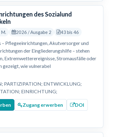
inrichtungen des Sozialund
keln
, M.
2026 / Ausgabe 2
43 bis 46
 – Pflegeeinrichtungen, Akutversorger und
nrichtungen der Eingliederungshilfe – stehen
 Extremwetterereignisse, Stromausfälle oder
 gezeigt, wie vulnerabel
N; PARTIZIPATION; ENTWICKLUNG;
ATION; EINRICHTUNG;
erben
Zugang erwerben
DOI