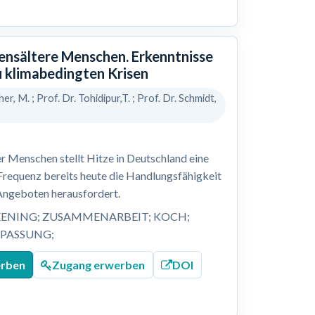
bensältere Menschen. Erkenntnisse
u klimabedingten Krisen
her, M. ; Prof. Dr. Tohidipur,T. ; Prof. Dr. Schmidt,
r Menschen stellt Hitze in Deutschland eine
 Frequenz bereits heute die Handlungsfähigkeit
Angeboten herausfordert.
EENING; ZUSAMMENARBEIT; KOCH;
NPASSUNG;
erben
Zugang erwerben
DOI