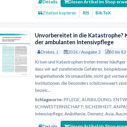
Details
Diesen Artikel im Shop erw
Zitation kopieren
RIS
BibTeX
Unvorbereitet in die Katastrophe? 
der ambulanten Intensivpflege
Drebes, J.
2026 / Ausgabe 2
80 bis 82
Krisen und Katastrophen treten immer häufiger ei
dass wir auf zunehmende Gefahren, beispielsw
langanhaltende Stromausfälle, nicht gut vorbere
Institutionen, die besonders schützenswert sind,
bezeic...
Schlagworte:
PFLEGE; AUSBILDUNG; ENTW
SCHWESTERNSCHAFT; SICHERHEIT; ANPASS
Intensivpflege, Anästhesie, Demenz, Asia, Auszu
Details
Diesen Artikel im Shop erw