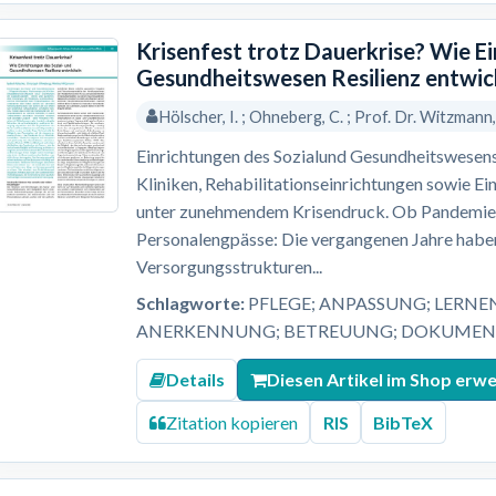
Krisenfest trotz Dauerkrise? Wie E
Gesundheitswesen Resilienz entwic
Hölscher, I. ; Ohneberg, C. ; Prof. Dr. Witzmann
Einrichtungen des Sozialund Gesundheitswesens
Kliniken, Rehabilitationseinrichtungen sowie Ei
unter zunehmendem Krisendruck. Ob Pandemien,
Personalengpässe: Die vergangenen Jahre haben
Versorgungsstrukturen...
Schlagworte:
PFLEGE; ANPASSUNG; LERNE
ANERKENNUNG; BETREUUNG; DOKUMENT
Details
Diesen Artikel im Shop erw
Zitation kopieren
RIS
BibTeX