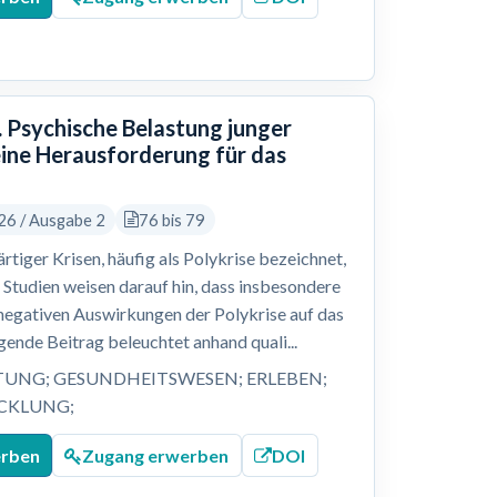
 Psychische Belastung junger
eine Herausforderung für das
26 / Ausgabe 2
76 bis 79
tiger Krisen, häufig als Polykrise bezeichnet,
Studien weisen darauf hin, dass insbesondere
e negativen Auswirkungen der Polykrise auf das
ende Beitrag beleuchtet anhand quali...
TUNG; GESUNDHEITSWESEN; ERLEBEN;
ICKLUNG;
erben
Zugang erwerben
DOI