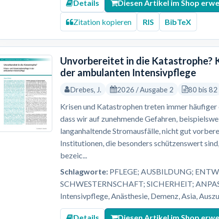
Details
Diesen Artikel im Shop erw
Zitation kopieren
RIS
BibTeX
Unvorbereitet in die Katastrophe? 
der ambulanten Intensivpflege
Drebes, J.
2026 / Ausgabe 2
80 bis 82
Krisen und Katastrophen treten immer häufiger ei
dass wir auf zunehmende Gefahren, beispielsw
langanhaltende Stromausfälle, nicht gut vorbere
Institutionen, die besonders schützenswert sind,
bezeic...
Schlagworte:
PFLEGE; AUSBILDUNG; ENTW
SCHWESTERNSCHAFT; SICHERHEIT; ANPASS
Intensivpflege, Anästhesie, Demenz, Asia, Auszu
Details
Diesen Artikel im Shop erw