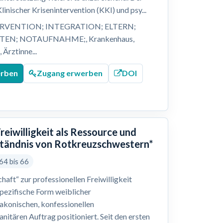
inischer Krisenintervention (KKI) und psy...
VENTION; INTEGRATION; ELTERN;
STEN; NOTAUFNAHME;, Krankenhaus,
Ärztinne...
erben
Zugang erwerben
DOI
reiwilligkeit als Ressource und
rständnis von Rotkreuzschwestern*
64 bis 66
haft“ zur professionellen Freiwilligkeit
spezifische Form weiblicher
diakonischen, konfessionellen
itären Auftrag positioniert. Seit den ersten