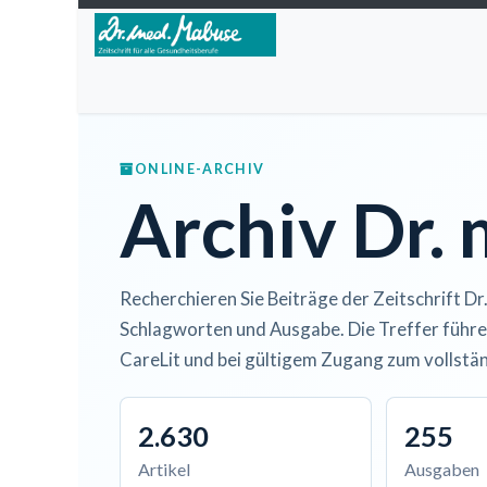
Zum Inhalt springen
Home
Über die Zeitschrift
Lesen
Open A
ONLINE-ARCHIV
Archiv Dr.
Recherchieren Sie Beiträge der Zeitschrift Dr
Schlagworten und Ausgabe. Die Treffer führe
CareLit und bei gültigem Zugang zum vollstän
2.630
255
Artikel
Ausgaben