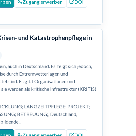
erben
Zugang erwerben
DOI
Krisen- und Katastrophenpflege in
n, auch in Deutschland. Es zeigt sich jedoch,
eise durch Extremwetterlagen und
itet sind. Es gibt Organisationen und
 sie werden als kritische Infrastruktur (KRITIS)
ICKLUNG; LANGZEITPFLEGE; PROJEKT;
UNG; BETREUUNG;, Deutschland,
bildende...
erben
Zugang erwerben
DOI