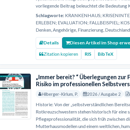
vorliegende Beitrag beleuchtet die Bedeutung Kl
Schlagworte:
KRANKENHAUS; KRISENINTER
ERLEBEN; EVALUATION; FALLBEISPIEL; KO
Denken, Angehörige, Finanzierung, Deutschland, 
Details
Diesen Artikel im Shop erw
Zitation kopieren
RIS
BibTeX
„Immer bereit? “ Überlegungen zur F
Risiko im professionellen Selbstve
Hilberger-Kirlum, P.
2026 / Ausgabe 2
Historie: Von der „selbstverständlichen Bereitsc
Rotkreuzschwestern stehen historisch für eine 
Pflegeprofessionalität, die sich früh zwischen 
Mutterhausmodellen und einem weltlichen, human