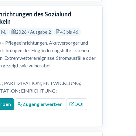
inrichtungen des Sozialund
keln
, M.
2026 / Ausgabe 2
43 bis 46
 – Pflegeeinrichtungen, Akutversorger und
nrichtungen der Eingliederungshilfe – stehen
 Extremwetterereignisse, Stromausfälle oder
 gezeigt, wie vulnerabel
N; PARTIZIPATION; ENTWICKLUNG;
ATION; EINRICHTUNG;
erben
Zugang erwerben
DOI