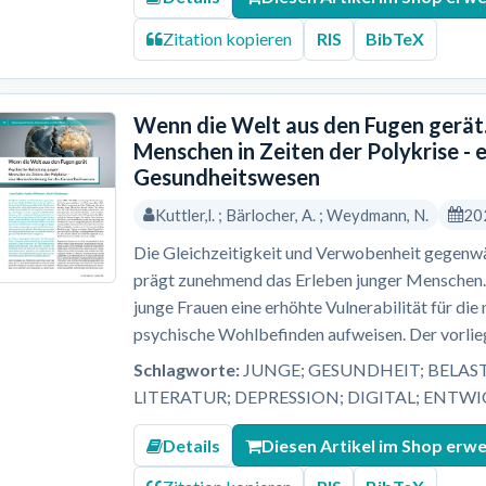
Zitation kopieren
RIS
BibTeX
Wenn die Welt aus den Fugen gerät.
Menschen in Zeiten der Polykrise - 
Gesundheitswesen
Kuttler,l. ; Bärlocher, A. ; Weydmann, N.
20
Die Gleichzeitigkeit und Verwobenheit gegenwär
prägt zunehmend das Erleben junger Menschen. 
junge Frauen eine erhöhte Vulnerabilität für di
psychische Wohlbefinden aufweisen. Der vorlieg
Schlagworte:
JUNGE; GESUNDHEIT; BELAS
LITERATUR; DEPRESSION; DIGITAL; ENTW
Details
Diesen Artikel im Shop erw