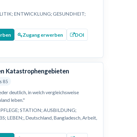
LITIK; ENTWICKLUNG; GESUNDHEIT;
;
erben
Zugang erwerben
DOI
alen Katastrophengebieten
is 85
er deutlich, in welch vergleichsweise
land leben."
PFLEGE; STATION; AUSBILDUNG;
EBEN;, Deutschland, Bangladesch, Arbeit,