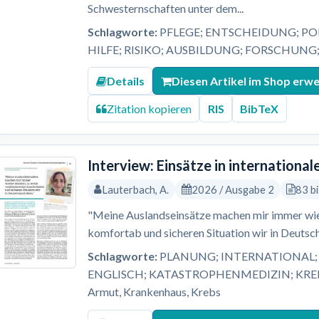
Schwesternschaften unter dem...
Schlagworte:
PFLEGE; ENTSCHEIDUNG; PO
HILFE; RISIKO; AUSBILDUNG; FORSCHUNG
Details
Diesen Artikel im Shop erw
Zitation kopieren
RIS
BibTeX
Interview: Einsätze in internation
Lauterbach, A.
2026 / Ausgabe 2
83 b
"Meine Auslandseinsätze machen mir immer wied
komfortab und sicheren Situation wir in Deutsch
Schlagworte:
PLANUNG; INTERNATIONAL; 
ENGLISCH; KATASTROPHENMEDIZIN; KREBS; L
Armut, Krankenhaus, Krebs