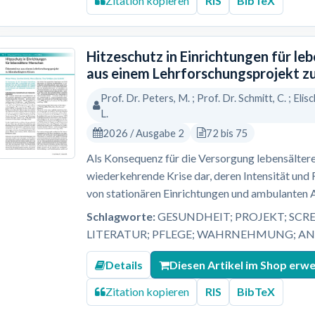
Zitation kopieren
RIS
BibTeX
Hitzeschutz in Einrichtungen für le
aus einem Lehrforschungsprojekt z
Prof. Dr. Peters, M. ; Prof. Dr. Schmitt, C. ; Elisc
L.
2026 / Ausgabe 2
72 bis 75
Als Konsequenz für die Versorgung lebensältere
wiederkehrende Krise dar, deren Intensität und
von stationären Einrichtungen und ambulanten 
Schlagworte:
GESUNDHEIT; PROJEKT; SCR
LITERATUR; PFLEGE; WAHRNEHMUNG; A
Details
Diesen Artikel im Shop erw
Zitation kopieren
RIS
BibTeX