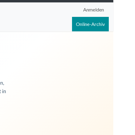
Anmelden
igen
Shop
Hilfe
Online-Archiv
n,
 in