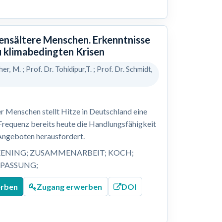
bensältere Menschen. Erkenntnisse
u klimabedingten Krisen
her, M. ; Prof. Dr. Tohidipur,T. ; Prof. Dr. Schmidt,
r Menschen stellt Hitze in Deutschland eine
 Frequenz bereits heute die Handlungsfähigkeit
Angeboten herausfordert.
EENING; ZUSAMMENARBEIT; KOCH;
NPASSUNG;
erben
Zugang erwerben
DOI