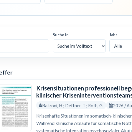
Suche in
Jahr
effer
Krisensituationen professionell be
klinischer Kriseninterventionsteam
Batzoni, H.; Deffner, T.; Roth, G.
2026 / A
Krisenhafte Situationen im somatisch-klinischen
Während klinische Abläufe für somatische Notfäl
systematische Integration psychosozialer Akutu